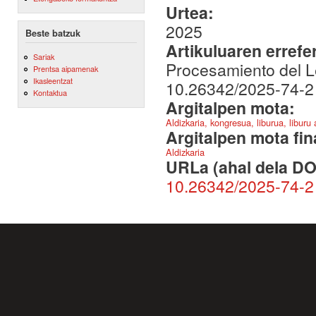
Urtea:
2025
Beste batzuk
Artikuluaren errefe
Sariak
Procesamiento del Le
Prentsa aipamenak
Ikasleentzat
10.26342/2025-74-2
Kontaktua
Argitalpen mota:
Aldizkaria, kongresua, liburua, liburu
Argitalpen mota fin
Aldizkaria
URLa (ahal dela DO
10.26342/2025-74-2