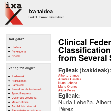
Sk
m
Ixa taldea
co
Euskal Herriko Unibertsitatea
Clinical Fede
Nor gara?
Classificatio
Hasiera
Aurkezpena
from Several 
Kideak
Zer egiten dugu?
Egileak (ixakideak)
Alberto Blanco
Ikerlerroak
Arantza Casillas
Argitalpenak
Nuria Lebeña
Patenteak
Maite Oronoz
Proiektuak eta kontratuak
Alicia Pérez
Egileak:
Spin-off enpresa
Doktorego programa
Nuria Lebeña, Albert
Master ofiziala
Antolatutako ekintzak
Pérez
Etengabeko formakuntza