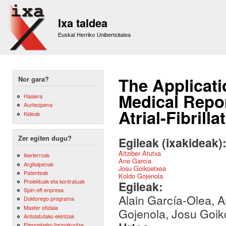
Sk
m
Ixa taldea
co
Euskal Herriko Unibertsitatea
The Applicati
Nor gara?
Medical Repor
Hasiera
Aurkezpena
Atrial-Fibril
Kideak
Zer egiten dugu?
Egileak (ixakideak)
Aitziber Atutxa
Ikerlerroak
Ane García
Argitalpenak
Josu Goikoetxea
Patenteak
Koldo Gojenola
Proiektuak eta kontratuak
Egileak:
Spin-off enpresa
Alain García-Olea, 
Doktorego programa
Master ofiziala
Gojenola, Josu Goiko
Antolatutako ekintzak
Etengabeko formakuntza