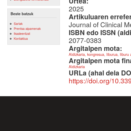
Urtea:
2025
Beste batzuk
Artikuluaren errefe
Journal of Clinical M
Sariak
Prentsa aipamenak
ISBN edo ISSN (aldi
Ikasleentzat
2077-0383
Kontaktua
Argitalpen mota:
Aldizkaria, kongresua, liburua, liburu
Argitalpen mota fin
Aldizkaria
URLa (ahal dela DO
https://doi.org/10.