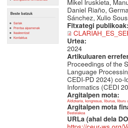
Mikel Iruskieta, Man
Daniel Riaño, Germa
Beste batzuk
Sánchez, Xulio Sou
Sariak
Fitxategi publikoak
Prentsa aipamenak
CLARIAH_ES_SEP
Ikasleentzat
Kontaktua
Urtea:
2024
Artikuluaren errefe
Proceedings of the S
Language Processin
CEDI-PD 2024) co-lo
Informatics (CEDI 2
Argitalpen mota:
Aldizkaria, kongresua, liburua, liburu
Argitalpen mota fin
Bestelakoa
URLa (ahal dela DO
https://ceur-ws.org/