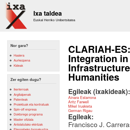
Sk
m
Ixa taldea
co
Euskal Herriko Unibertsitatea
CLARIAH-ES: 
Nor gara?
Integration i
Hasiera
Aurkezpena
Infrastructur
Kideak
Humanities
Zer egiten dugu?
Egileak (ixakideak)
Ikerlerroak
Argitalpenak
Ainara Estarrona
Patenteak
Aritz Farwell
Proiektuak eta kontratuak
Mikel Iruskieta
Spin-off enpresa
German Rigau
Egileak:
Doktorego programa
Master ofiziala
Francisco J. Carrera
Antolatutako ekintzak
Etengabeko formakuntza