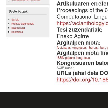
Artikuluaren errefe
Proceedings of the 6
Beste batzuk
Computational Lingu
Sariak
https://aclanthology
Prentsa aipamenak
Tesi zuzendariak:
Ikasleentzat
Kontaktua
Eneko Agirre
Argitalpen mota:
Aldizkaria, kongresua, liburua, liburu
Argitalpen mota fin
ISBN gabeko kongresua
Kongresuaren balor
SCIE clase 1
URLa (ahal dela DO
https://doi.org/10.1