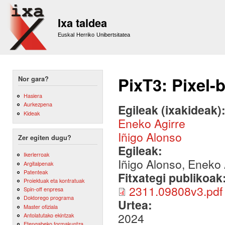
Sk
m
Ixa taldea
co
Euskal Herriko Unibertsitatea
PixT3: Pixel-
Nor gara?
Hasiera
Aurkezpena
Egileak (ixakideak)
Kideak
Eneko Agirre
Iñigo Alonso
Zer egiten dugu?
Egileak:
Ikerlerroak
Iñigo Alonso, Eneko 
Argitalpenak
Patenteak
Fitxategi publikoak
Proiektuak eta kontratuak
2311.09808v3.pdf
Spin-off enpresa
Doktorego programa
Urtea:
Master ofiziala
2024
Antolatutako ekintzak
Etengabeko formakuntza