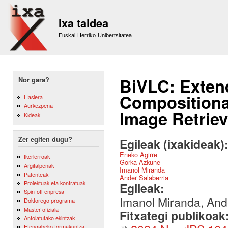
Sk
m
Ixa taldea
co
Euskal Herriko Unibertsitatea
BiVLC: Exten
Nor gara?
Compositional
Hasiera
Aurkezpena
Image Retriev
Kideak
Zer egiten dugu?
Egileak (ixakideak)
Eneko Agirre
Ikerlerroak
Gorka Azkune
Argitalpenak
Imanol Miranda
Patenteak
Ander Salaberria
Proiektuak eta kontratuak
Egileak:
Spin-off enpresa
Imanol Miranda, And
Doktorego programa
Master ofiziala
Fitxategi publikoak
Antolatutako ekintzak
Etengabeko formakuntza