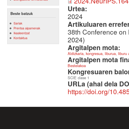
2024.NeurIPS.164
Urtea:
Beste batzuk
2024
Artikuluaren errefe
Sariak
Prentsa aipamenak
38th Conference on 
Ikasleentzat
2024)
Kontaktua
Argitalpen mota:
Aldizkaria, kongresua, liburua, liburu
Argitalpen mota fin
Bestelakoa
Kongresuaren balor
SCIE clase 1
URLa (ahal dela DO
https://doi.org/10.4