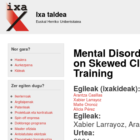
Sk
m
Ixa taldea
co
Euskal Herriko Unibertsitatea
Mental Disord
Nor gara?
on Skewed Cla
Hasiera
Aurkezpena
Training
Kideak
Zer egiten dugu?
Egileak (ixakideak)
Arantza Casillas
Ikerlerroak
Xabier Larrayoz
Argitalpenak
Maite Oronoz
Patenteak
Alicia Pérez
Proiektuak eta kontratuak
Egileak:
Spin-off enpresa
Xabier Larrayoz, Ara
Doktorego programa
Master ofiziala
Urtea:
Antolatutako ekintzak
Etengabeko formakuntza