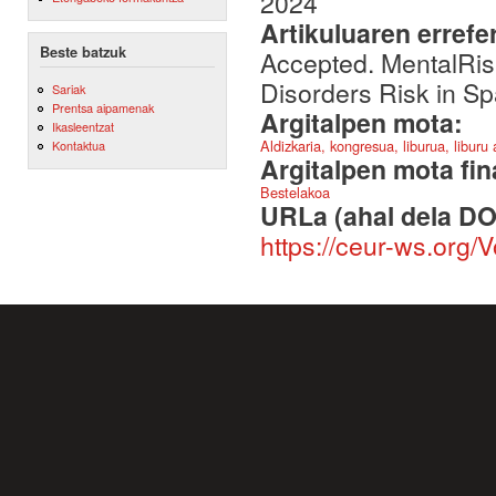
2024
Artikuluaren errefe
Beste batzuk
Accepted. MentalRis
Disorders Risk in S
Sariak
Prentsa aipamenak
Argitalpen mota:
Ikasleentzat
Aldizkaria, kongresua, liburua, liburu
Kontaktua
Argitalpen mota fin
Bestelakoa
URLa (ahal dela DO
https://ceur-ws.org