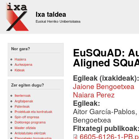
Sk
m
Ixa taldea
co
Euskal Herriko Unibertsitatea
EuSQuAD: Aut
Nor gara?
Aligned SQuA
Hasiera
Aurkezpena
Kideak
Egileak (ixakideak)
Jaione Bengoetxea
Zer egiten dugu?
Naiara Perez
Ikerlerroak
Egileak:
Argitalpenak
Patenteak
Aitor García-Pablos
Proiektuak eta kontratuak
Spin-off enpresa
Bengoetxea
Doktorego programa
Fitxategi publikoak
Master ofiziala
Antolatutako ekintzak
6605-6126-1-PB.p
Etengabeko formakuntza