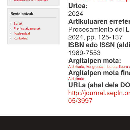
Urtea:
2024
Beste batzuk
Artikuluaren errefe
Sariak
Procesamiento del L
Prentsa aipamenak
Ikasleentzat
2024, pp. 125-137
Kontaktua
ISBN edo ISSN (aldi
1989-7553
Argitalpen mota:
Aldizkaria, kongresua, liburua, liburu
Argitalpen mota fin
Aldizkaria
URLa (ahal dela DO
http://journal.sepln.
05/3997