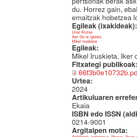
pertsonak berak ask
du. Horrez gain, eba
emaitzak hobetzea l
Egileak (ixakideak)
Unai Atutxa
Iker De la Iglesia
Mikel Iruskieta
Egileak:
Mikel Iruskieta, Iker 
Fitxategi publikoak
66f3b0e10732b.pd
Urtea:
2024
Artikuluaren errefe
Ekaia
ISBN edo ISSN (aldi
0214-9001
Argitalpen mota:
Aldizkaria, kongresua, liburua, liburu