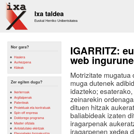
Sk
m
Ixa taldea
co
Euskal Herriko Unibertsitatea
IGARRITZ: eu
Nor gara?
web ingurune
Hasiera
Aurkezpena
Kideak
Motrizitate mugatua d
muga dutenek adibide
Zer egiten dugu?
idazteko; esaterako,
Ikerlerroak
zeinarekin ordenagai
Argitalpenak
Patenteak
dituen hitzak auker
Proiektuak eta kontratuak
Spin-off enpresa
baliabideak izaten d
Doktorego programa
iragarpenak aukerat
Master ofiziala
Antolatutako ekintzak
iragarpenen xedea da
Etengabeko formakuntza