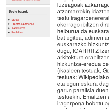
luzeagoak azkarrago 
atzamarrekin idazte
Beste batzuk
testu iragarpenerer
Sariak
okerrago ibiltzen di
Prentsa aipamenak
Ikasleentzat
helburua da euskara
Kontaktua
bat egitea, adimen ar
euskarazko hizkuntza
dugu, IGARRITZ izen
arkitektura erabiltz
hizkuntza-eredua be
(ikasleen testuak, G
testuak: Wikipediako
eta egun eskura dag
garun paralisia duen
testuekin. Emaitzen
iragarpena hobetu eg