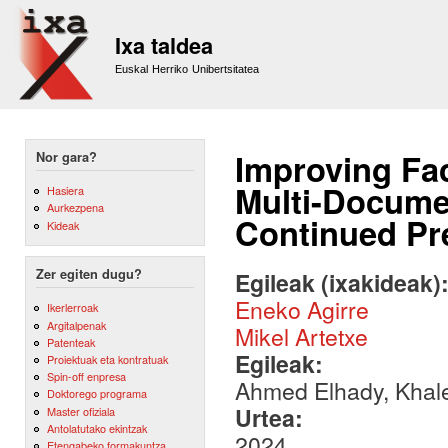
Sk
m
Ixa taldea
co
Euskal Herriko Unibertsitatea
Improving Fact
Nor gara?
Multi-Docume
Hasiera
Aurkezpena
Continued Pre
Kideak
Zer egiten dugu?
Egileak (ixakideak)
Eneko Agirre
Ikerlerroak
Argitalpenak
Mikel Artetxe
Patenteak
Egileak:
Proiektuak eta kontratuak
Spin-off enpresa
Ahmed Elhady, Khale
Doktorego programa
Urtea:
Master ofiziala
Antolatutako ekintzak
2024
Etengabeko formakuntza