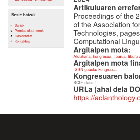
Artikuluaren errefe
Proceedings of the 
Beste batzuk
of the Association 
Sariak
Technologies, pages 
Prentsa aipamenak
Ikasleentzat
Computational Lingui
Kontaktua
Argitalpen mota:
Aldizkaria, kongresua, liburua, liburu
Argitalpen mota fin
ISBN gabeko kongresua
Kongresuaren balor
SCIE clase 1
URLa (ahal dela DO
https://aclanthology.