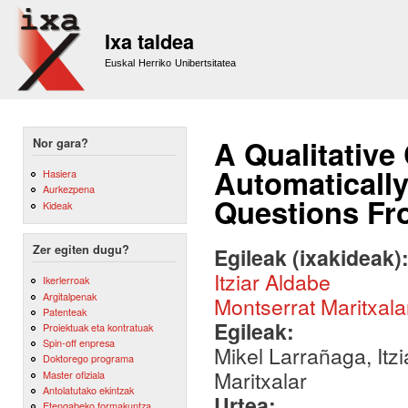
Sk
m
Ixa taldea
co
Euskal Herriko Unibertsitatea
A Qualitative
Nor gara?
Automatically
Hasiera
Aurkezpena
Questions Fr
Kideak
Zer egiten dugu?
Egileak (ixakideak)
Itziar Aldabe
Ikerlerroak
Argitalpenak
Montserrat Maritxala
Patenteak
Egileak:
Proiektuak eta kontratuak
Spin-off enpresa
Mikel Larrañaga, Itz
Doktorego programa
Maritxalar
Master ofiziala
Antolatutako ekintzak
Urtea:
Etengabeko formakuntza