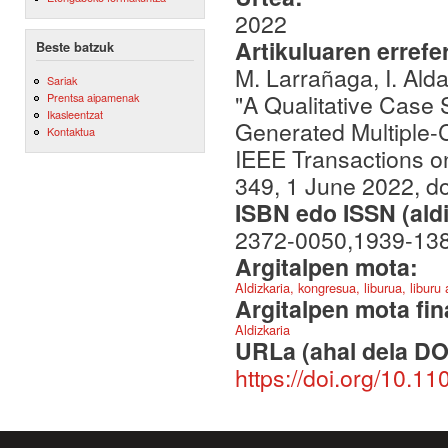
2022
Artikuluaren errefe
Beste batzuk
M. Larrañaga, I. Alda
Sariak
"A Qualitative Case S
Prentsa aipamenak
Ikasleentzat
Generated Multiple-
Kontaktua
IEEE Transactions on
349, 1 June 2022, d
ISBN edo ISSN (aldi
2372-0050,1939-13
Argitalpen mota:
Aldizkaria, kongresua, liburua, liburu
Argitalpen mota fin
Aldizkaria
URLa (ahal dela DO
https://doi.org/10.