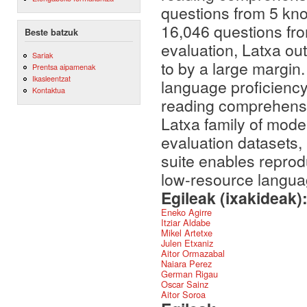
questions from 5 kn
16,046 questions fro
Beste batzuk
evaluation, Latxa o
Sariak
to by a large margin.
Prentsa aipamenak
Ikasleentzat
language proficiency
Kontaktua
reading comprehensi
Latxa family of mode
evaluation datasets,
suite enables reprod
low-resource langua
Egileak (ixakideak)
Eneko Agirre
Itziar Aldabe
Mikel Artetxe
Julen Etxaniz
Aitor Ormazabal
Naiara Perez
German Rigau
Oscar Sainz
Aitor Soroa