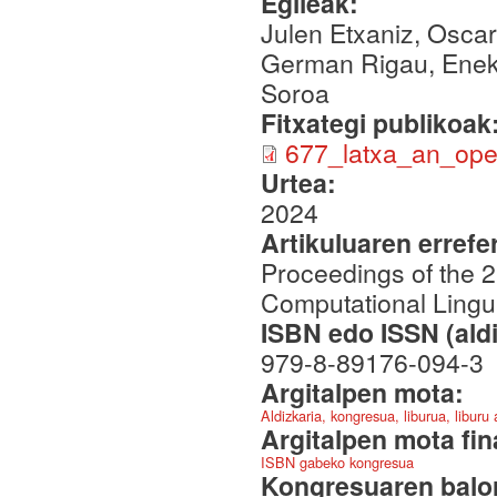
Egileak:
Julen Etxaniz, Oscar
German Rigau, Eneko 
Soroa
Fitxategi publikoak
677_latxa_an_op
Urtea:
2024
Artikuluaren errefe
Proceedings of the 2
Computational Lingu
ISBN edo ISSN (aldi
979-8-89176-094-3
Argitalpen mota:
Aldizkaria, kongresua, liburua, liburu
Argitalpen mota fin
ISBN gabeko kongresua
Kongresuaren balor