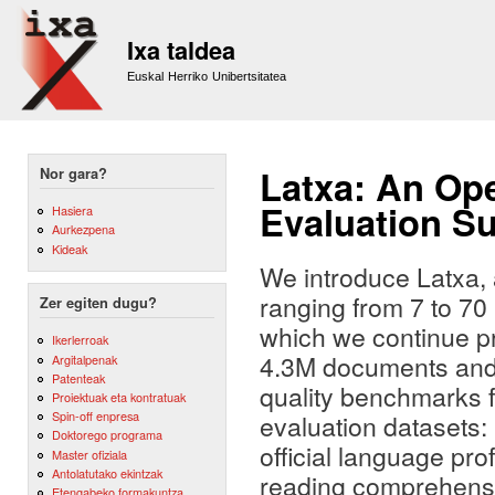
Sk
m
Ixa taldea
co
Euskal Herriko Unibertsitatea
Latxa: An Op
Nor gara?
Evaluation Su
Hasiera
Aurkezpena
Kideak
We introduce Latxa, 
ranging from 7 to 70
Zer egiten dugu?
which we continue p
Ikerlerroak
4.3M documents and 4
Argitalpenak
Patenteak
quality benchmarks f
Proiektuak eta kontratuak
Spin-off enpresa
evaluation datasets:
Doktorego programa
official language pr
Master ofiziala
Antolatutako ekintzak
reading comprehensio
Etengabeko formakuntza