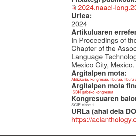
2024.naacl-long.2
Urtea:
2024
Artikuluaren errefe
In Proceedings of t
Chapter of the Assoc
Language Technolog
Mexico City, Mexico.
Argitalpen mota:
Aldizkaria, kongresua, liburua, liburu
Argitalpen mota fin
ISBN gabeko kongresua
Kongresuaren balor
SCIE clase 1
URLa (ahal dela DO
https://aclanthology