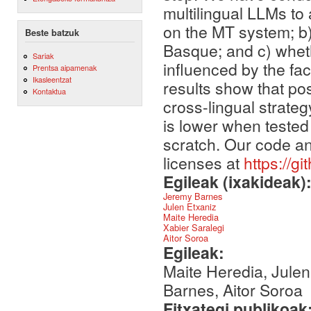
multilingual LLMs to 
on the MT system; b) 
Beste batzuk
Basque; and c) whethe
Sariak
influenced by the fact
Prentsa aipamenak
Ikasleentzat
results show that pos
Kontaktua
cross-lingual strateg
is lower when tested 
scratch. Our code an
licenses at
https://g
Egileak (ixakideak)
Jeremy Barnes
Julen Etxaniz
Maite Heredia
Xabier Saralegi
Aitor Soroa
Egileak:
Maite Heredia, Julen
Barnes, Aitor Soroa
Fitxategi publikoak