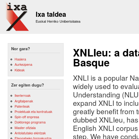
Sk
m
Ixa taldea
co
Euskal Herriko Unibertsitatea
XNLIeu: a data
Nor gara?
Basque
Hasiera
Aurkezpena
Kideak
XNLI is a popular N
widely used to evalu
Zer egiten dugu?
Understanding (NLU) 
Ikerlerroak
expand XNLI to incl
Argitalpenak
Patenteak
greatly benefit from
Proiektuak eta kontratuak
Spin-off enpresa
dubbed XNLIeu, has 
Doktorego programa
English XNLI corpus 
Master ofiziala
Antolatutako ekintzak
step. We have condu
Etengabeko formakuntza