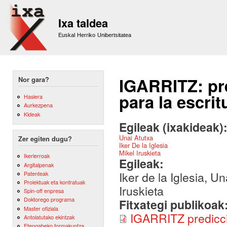
Sk
m
Ixa taldea
co
Euskal Herriko Unibertsitatea
IGARRITZ: pre
Nor gara?
para la escrit
Hasiera
Aurkezpena
Kideak
Egileak (ixakideak)
Unai Atutxa
Zer egiten dugu?
Iker De la Iglesia
Mikel Iruskieta
Ikerlerroak
Egileak:
Argitalpenak
Iker de la Iglesia, U
Patenteak
Proiektuak eta kontratuak
Iruskieta
Spin-off enpresa
Doktorego programa
Fitxategi publikoak
Master ofiziala
IGARRITZ prediccio
Antolatutako ekintzak
Etengabeko formakuntza