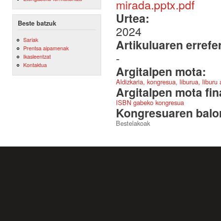
mirada.pptx.pdf
Urtea:
Beste batzuk
2024
Sariak
Artikuluaren errefe
Prentsa aipamenak
-
Ikasleentzat
Kontaktua
Argitalpen mota:
Aldizkaria, kongresua, liburua, liburu
Argitalpen mota fin
ISBN gabeko kongresua
Kongresuaren balor
Bestelakoak