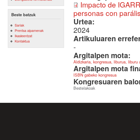
Impacto de IGARRI
personas con parális
Beste batzuk
Urtea:
Sariak
2024
Prentsa aipamenak
Artikuluaren errefe
Ikasleentzat
Kontaktua
-
Argitalpen mota:
Aldizkaria, kongresua, liburua, liburu
Argitalpen mota fin
ISBN gabeko kongresua
Kongresuaren balor
Bestelakoak