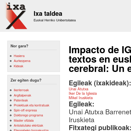
Sk
m
Ixa taldea
co
Euskal Herriko Unibertsitatea
Impacto de I
Nor gara?
textos en eus
Hasiera
Aurkezpena
cerebral: Un 
Kideak
Zer egiten dugu?
Egileak (ixakideak)
Unai Atutxa
Ikerlerroak
Iker De la Iglesia
Argitalpenak
Mikel Iruskieta
Patenteak
Egileak:
Proiektuak eta kontratuak
Unai Atutxa Barrenetx
Spin-off enpresa
Doktorego programa
Iruskieta
Master ofiziala
Fitxategi publikoak
Antolatutako ekintzak
Etengabeko formakuntza