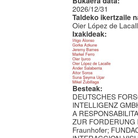
Bukaera data:
2026/12/31
Taldeko ikertzaile 
Oier López de Lacal
Ixakideak:
Iñigo Alonso
Gorka Azkune
Jeremy Barnes
Markel Ferro
Oier Ijurco
Oier López de Lacalle
Ander Salaberria
Aitor Soroa
Suna Şeyma Uçar
Mikel Zubillaga
Besteak:
DEUTSCHES FORS
INTELLIGENZ GMBH
A RESPONSABILIT
ZUR FORDERUNG 
Fraunhofer; FUND