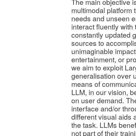
The main objective i
multimodal platform t
needs and unseen env
interact fluently wit
constantly updated g
sources to accomplis
unimaginable impact o
entertainment, or pro
we aim to exploit La
generalisation over u
means of communica
LLM, in our vision, b
on user demand. Th
interface and/or thr
different visual aid
the task. LLMs benefi
not part of their tra