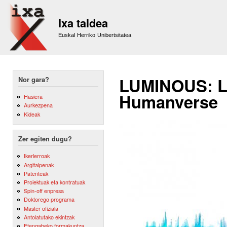
Sk
m
Ixa taldea
co
Euskal Herriko Unibertsitatea
LUMINOUS: L
Nor gara?
Humanverse
Hasiera
Aurkezpena
Kideak
Zer egiten dugu?
Ikerlerroak
Argitalpenak
Patenteak
Proiektuak eta kontratuak
Spin-off enpresa
Doktorego programa
Master ofiziala
Antolatutako ekintzak
Etengabeko formakuntza