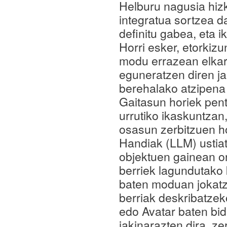
Helburu nagusia hiz
integratua sortzea da
definitu gabea, eta 
Horri esker, etorkiz
modu errazean elkar
eguneratzen diren ja
berehalako atzipena 
Gaitasun horiek pen
urrutiko ikaskuntza
osasun zerbitzuen h
Handiak (LLM) ustiat
objektuen gainean o
berriek lagundutako
baten moduan jokatze
berriak deskribatzek
edo Avatar baten bid
jakinarazten dira, z