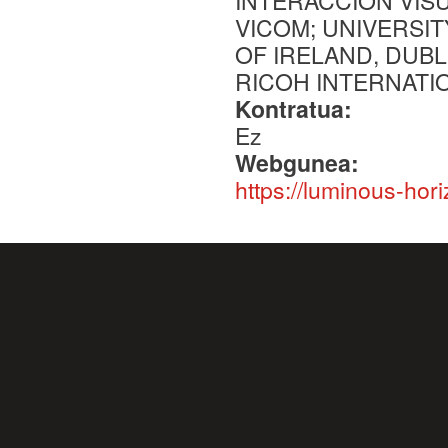
INTERACCION VIS
VICOM; UNIVERSIT
OF IRELAND, DUBL
RICOH INTERNATI
Kontratua:
Ez
Webgunea:
https://luminous-hori