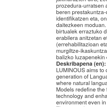
prozedura-urratsen a
beren prestakuntza-d
identifikatzen eta, 
daitezkeen moduan. 
birtualek erraztuko 
erabilera anitzetan 
(errehabilitazioan e
murgiltze-ikaskuntz
balizko luzapenekin e
Deskribapena (en)
LUMINOUS aims to con
generation of Langu
where natural lang
Models redefine the f
technology and enhan
environment even in s