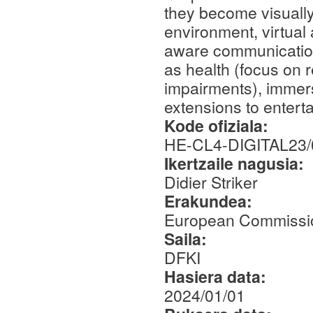
they become visually
environment, virtual a
aware communication 
as health (focus on r
impairments), immers
extensions to entert
Kode ofiziala:
HE-CL4-DIGITAL23/
Ikertzaile nagusia:
Didier Striker
Erakundea:
European Commissi
Saila:
DFKI
Hasiera data:
2024/01/01