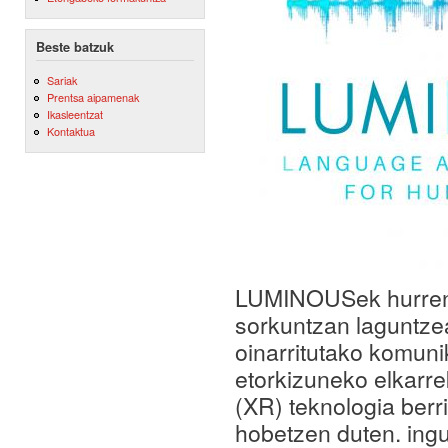
Beste batzuk
Sariak
Prentsa aipamenak
Ikasleentzat
Kontaktua
LUMINOUSek hurreng
sorkuntzan laguntze
oinarritutako komun
etorkizuneko elkarre
(XR) teknologia berr
hobetzen duten. ingu