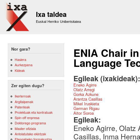
Sk
m
Ixa taldea
co
Euskal Herriko Unibertsitatea
ENIA Chair in 
Nor gara?
Language Te
Hasiera
Aurkezpena
Kideak
Egileak (ixakideak)
Eneko Agirre
Zer egiten dugu?
Olatz Arregi
Gorka Azkune
Ikerlerroak
Arantza Casillas
Argitalpenak
Mikel Iruskieta
Patenteak
German Rigau
Proiektuak eta kontratuak
Aitor Soroa
Egileak:
Spin-off enpresa
Doktorego programa
Eneko Agirre, Olatz 
Master ofiziala
Antolatutako ekintzak
Casillas, Inma Herna
Etengabeko formakuntza