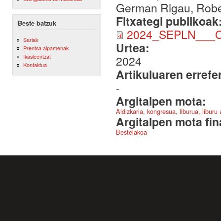
German Rigau, Rober
Fitxategi publikoak
Beste batzuk
2024_SEPLN___CE
Sariak
Urtea:
Prentsa aipamenak
Ikasleentzat
2024
Kontaktua
Artikuluaren errefe
-
Argitalpen mota:
Aldizkaria, kongresua, liburua, liburu
Argitalpen mota fin
Bestelakoa