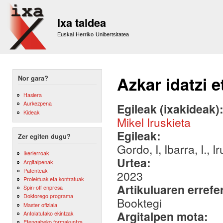
Sk
m
Ixa taldea
co
Euskal Herriko Unibertsitatea
Azkar idatzi e
Nor gara?
Hasiera
Aurkezpena
Egileak (ixakideak)
Kideak
Mikel Iruskieta
Egileak:
Zer egiten dugu?
Gordo, I, Ibarra, I., 
Ikerlerroak
Urtea:
Argitalpenak
Patenteak
2023
Proiektuak eta kontratuak
Artikuluaren errefe
Spin-off enpresa
Doktorego programa
Booktegi
Master ofiziala
Argitalpen mota:
Antolatutako ekintzak
Etengabeko formakuntza