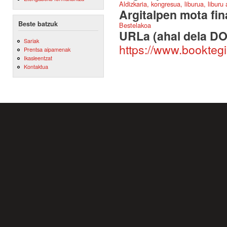
Aldizkaria, kongresua, liburua, liburu
Argitalpen mota fin
Beste batzuk
Bestelakoa
URLa (ahal dela DO
Sariak
https://www.booktegi
Prentsa aipamenak
Ikasleentzat
Kontaktua