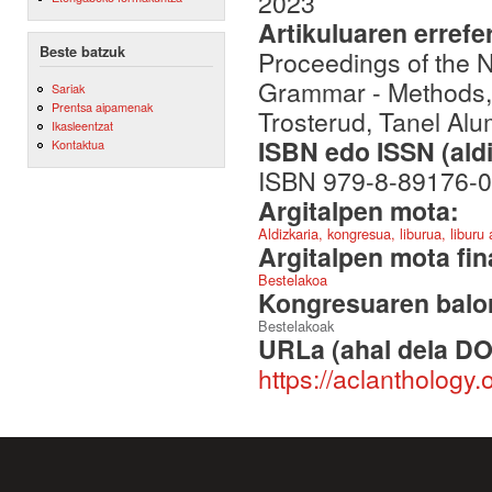
2023
Artikuluaren errefe
Beste batzuk
Proceedings of the
Grammar - Methods, 
Sariak
Prentsa aipamenak
Trosterud, Tanel Alu
Ikasleentzat
ISBN edo ISSN (aldi
Kontaktua
ISBN 979-8-89176-0
Argitalpen mota:
Aldizkaria, kongresua, liburua, liburu
Argitalpen mota fin
Bestelakoa
Kongresuaren balor
Bestelakoak
URLa (ahal dela DO
https://aclanthology