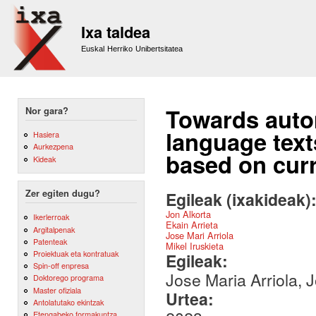
Sk
m
Ixa taldea
co
Euskal Herriko Unibertsitatea
Towards auto
Nor gara?
language text
Hasiera
Aurkezpena
based on cur
Kideak
Zer egiten dugu?
Egileak (ixakideak)
Jon Alkorta
Ikerlerroak
Ekain Arrieta
Argitalpenak
Jose Mari Arriola
Patenteak
Mikel Iruskieta
Proiektuak eta kontratuak
Egileak:
Spin-off enpresa
Jose Maria Arriola, J
Doktorego programa
Master ofiziala
Urtea:
Antolatutako ekintzak
Etengabeko formakuntza