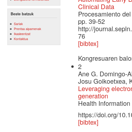
Clinical Data
Procesamiento del 
Beste batzuk
pp. 39-52
Sariak
http://journal.sepl
Prentsa aipamenak
Ikasleentzat
76
Kontaktua
[bibtex]
Kongresuaren balo
2
Ane G. Domingo-Al
Josu Goikoetxea, K
Leveraging electroni
generation
Health Informatio
https://doi.org/10
[bibtex]