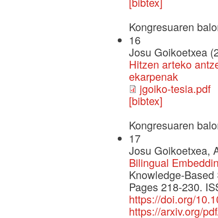
[bibtex]
Kongresuaren balo
16
Josu Goikoetxea (
Hitzen arteko antz
ekarpenak
jgoiko-tesia.pdf
[bibtex]
Kongresuaren balo
17
Josu Goikoetxea, A
Bilingual Embeddi
Knowledge-Based 
Pages 218-230. IS
https://doi.org/10
https://arxiv.org/p