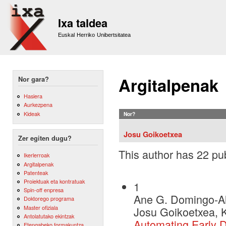
Sk
m
Ixa taldea
co
Euskal Herriko Unibertsitatea
Argitalpenak
Nor gara?
Hasiera
Aurkezpena
Kideak
Nor?
Josu Goikoetxea
Zer egiten dugu?
This author has 22 pub
Ikerlerroak
Argitalpenak
Patenteak
Proiektuak eta kontratuak
1
Spin-off enpresa
Ane G. Domingo-Al
Doktorego programa
Master ofiziala
Josu Goikoetxea, K
Antolatutako ekintzak
Automating Early D
Etengabeko formakuntza