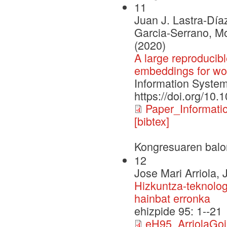
11
Juan J. Lastra-Día
Garcia-Serrano, M
(2020)
A large reproduci
embeddings for wor
Information Systems
https://doi.org/10.
Paper_Informat
[bibtex]
Kongresuaren balo
12
Jose Mari Arriola, 
Hizkuntza-teknolog
hainbat erronka
ehizpide 95: 1--21
eH95_ArriolaGoik