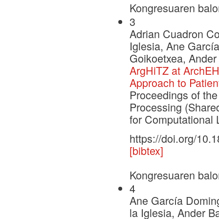
Kongresuaren balo
3
Adrian Cuadron Cor
Iglesia, Ane Garcí
Goikoetxea, Ander
ArgHiTZ at ArchEH
Approach to Patien
Proceedings of th
Processing (Shared
for Computational L
https://doi.org/10
[bibtex]
Kongresuaren balo
4
Ane García Domingo
la Iglesia, Ander 