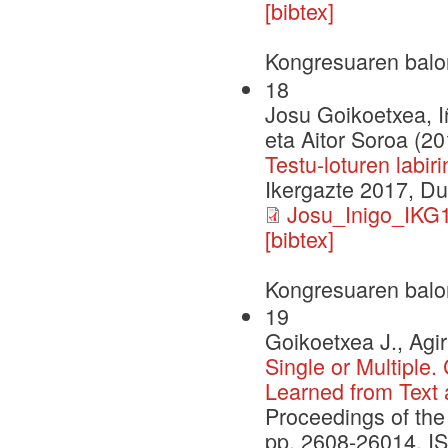
[bibtex]
Kongresuaren balo
18
Josu Goikoetxea, I
eta Aitor Soroa (20
Testu-loturen labi
Ikergazte 2017, D
Josu_Inigo_IKG1
[bibtex]
Kongresuaren balo
19
Goikoetxea J., Agir
Single or Multiple
Learned from Text
Proceedings of the 
pp. 2608-26014. I