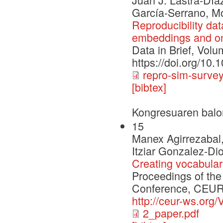
García-Serrano, M
Reproducibility dat
embeddings and ont
Data in Brief, Volu
https://doi.org/10.
repro-sim-survey
[bibtex]
Kongresuaren balo
15
Manex Agirrezabal,
Itziar Gonzalez-Di
Creating vocabula
Proceedings of the 
Conference, CEUR-
http://ceur-ws.org/
2_paper.pdf