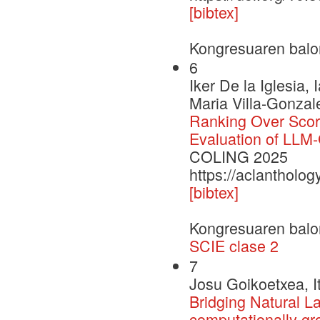
[bibtex]
Kongresuaren balo
6
Iker De la Iglesi
Maria Villa-Gonzal
Ranking Over Scor
Evaluation of LLM
COLING 2025
https://aclantholo
[bibtex]
Kongresuaren balo
SCIE clase 2
7
Josu Goikoetxea, I
Bridging Natural L
computationally gr