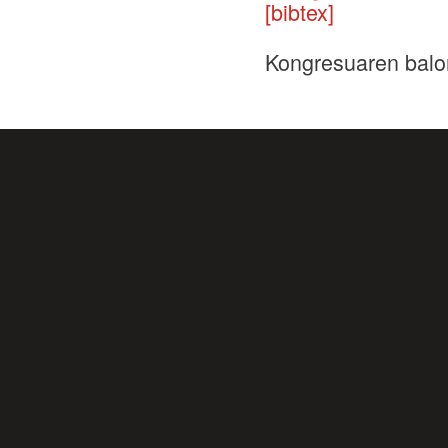
[bibtex]
Kongresuaren balo