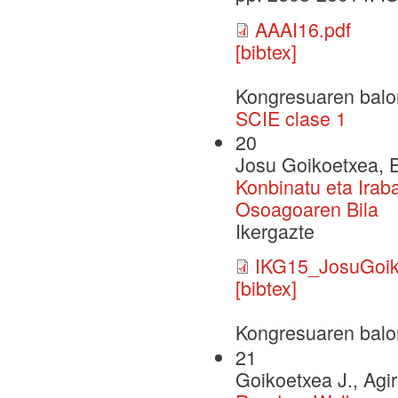
AAAI16.pdf
[bibtex]
Kongresuaren balo
SCIE clase 1
20
Josu Goikoetxea, E
Konbinatu eta Irab
Osoagoaren Bila
Ikergazte
IKG15_JosuGoik
[bibtex]
Kongresuaren balo
21
Goikoetxea J., Agir