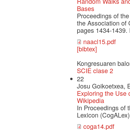
Random Walks and
Bases
Proceedings of the
the Association of
pages 1434-1439. 
naacl15.pdf
[bibtex]
Kongresuaren balo
SCIE clase 2
22
Josu Goikoetxea, E
Exploring the Use
Wikipedia
In Proceedings of 
Lexicon (CogALex)
coga14.pdf