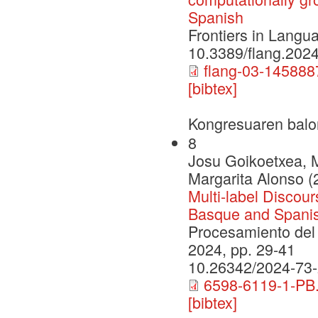
Spanish
Frontiers in Lang
10.3389/flang.202
flang-03-145888
[bibtex]
Kongresuaren balo
8
Josu Goikoetxea, 
Margarita Alonso (
Multi-label Discour
Basque and Spanis
Procesamiento del 
2024, pp. 29-41
10.26342/2024-73
6598-6119-1-PB.
[bibtex]