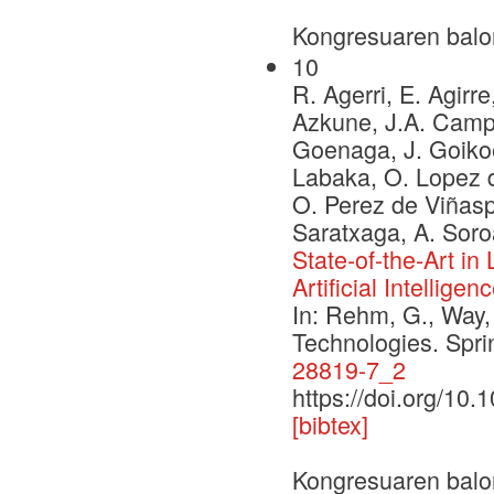
Kongresuaren balo
10
R. Agerri, E. Agirre
Azkune, J.A. Campos
Goenaga, J. Goikoe
Labaka, O. Lopez d
O. Perez de Viñaspr
Saratxaga, A. Soro
State-of-the-Art i
Artificial Intelligen
In: Rehm, G., Way,
Technologies. Spr
28819-7_2
https://doi.org/10
[bibtex]
Kongresuaren balo