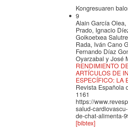
Kongresuaren balo
9
Alain García Olea
Prado, Ignacio Díe
Goikoetxea Salutre
Rada, Iván Cano G
Fernando Díaz Gon
Oyarzabal y José 
RENDIMIENTO DE
ARTÍCULOS DE I
ESPECÍFICO: LA
Revista Española d
1161
https://www.revesp
salud-cardiovascu
de-chat-alimenta-
[bibtex]