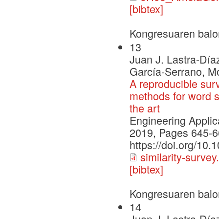
[bibtex]
Kongresuaren balo
13
Juan J. Lastra-Día
García-Serrano, M
A reproducible su
methods for word si
the art
Engineering Applica
2019, Pages 645-6
https://doi.org/10
similarity-survey
[bibtex]
Kongresuaren balo
14
Juan J. Lastra-Día