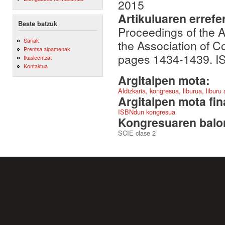
2015
Artikuluaren errefe
Beste batzuk
Proceedings of the A
Sariak
the Association of 
Prentsa aipamenak
pages 1434-1439. I
Ikasleentzat
Kontaktua
Argitalpen mota:
Aldizkaria, kongresua, liburua, liburu
Argitalpen mota fin
ISBNdun kongresua
Kongresuaren balor
SCIE clase 2