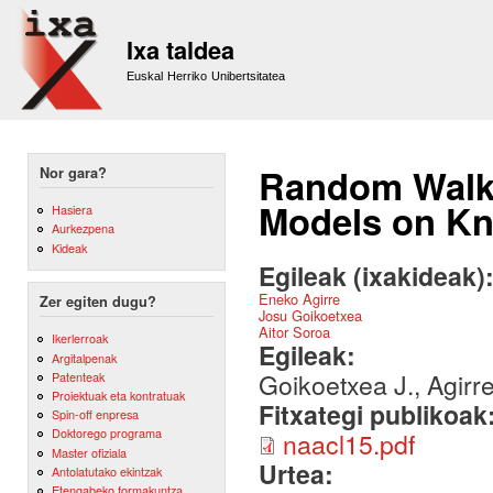
Sk
m
Ixa taldea
co
Euskal Herriko Unibertsitatea
Random Walk
Nor gara?
Models on K
Hasiera
Aurkezpena
Kideak
Egileak (ixakideak)
Eneko Agirre
Zer egiten dugu?
Josu Goikoetxea
Aitor Soroa
Ikerlerroak
Egileak:
Argitalpenak
Goikoetxea J., Agirre
Patenteak
Proiektuak eta kontratuak
Fitxategi publikoak
Spin-off enpresa
Doktorego programa
naacl15.pdf
Master ofiziala
Urtea:
Antolatutako ekintzak
Etengabeko formakuntza