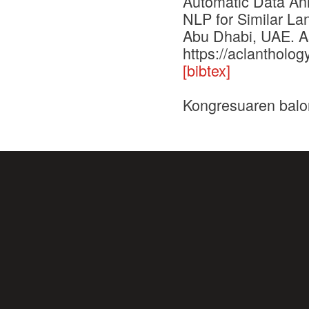
Automatic Data Ann
NLP for Similar La
Abu Dhabi, UAE. As
https://aclantholog
[bibtex]
Kongresuaren balo