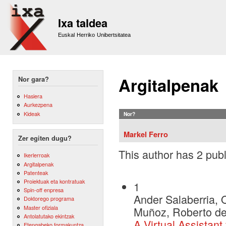
Sk
m
Ixa taldea
co
Euskal Herriko Unibertsitatea
Argitalpenak
Nor gara?
Hasiera
Aurkezpena
Kideak
Nor?
Markel Ferro
Zer egiten dugu?
This author has 2 publ
Ikerlerroak
Argitalpenak
Patenteak
Proiektuak eta kontratuak
1
Spin-off enpresa
Ander Salaberria, O
Doktorego programa
Master ofiziala
Muñoz, Roberto de 
Antolatutako ekintzak
A Virtual Assistant
Etengabeko formakuntza