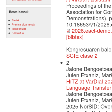
Proceedings of the
Association for Co
Beste batzuk
Demonstrations), 
Sariak
10.18653/v1/2026.
Prentsa aipamenak
Ikasleentzat
2026.eacl-demo.
Kontaktua
[bibtex]
Kongresuaren balo
SCIE clase 2
2
Jaione Bengoetxea,
Julen Etxaniz, Mar
HiTZ at VarDial 20
Language Transfer
Jaione Bengoetxea,
Julen Etxaniz, Mar
2025 NorSID: Over