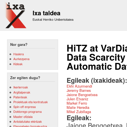
Sk
m
Ixa taldea
co
Euskal Herriko Unibertsitatea
HiTZ at VarD
Nor gara?
Data Scarcity
Hasiera
Aurkezpena
Automatic Da
Kideak
Zer egiten dugu?
Egileak (ixakideak)
Ekhi Azurmendi
Ikerlerroak
Jeremy Barnes
Argitalpenak
Jaione Bengoetxea
Patenteak
Julen Etxaniz
Proiektuak eta kontratuak
Markel Ferro
Spin-off enpresa
Maite Heredia
Mikel Zubillaga
Doktorego programa
Egileak:
Master ofiziala
Antolatutako ekintzak
Jaione Bengoetxea, M
Etengabeko formakuntza