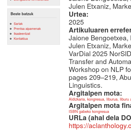
Julen Etxaniz, Mark
Urtea:
Beste batzuk
2025
Sariak
Artikuluaren errefe
Prentsa aipamenak
Ikasleentzat
Jaione Bengoetxea, M
Kontaktua
Julen Etxaniz, Marke
VarDial 2025 NorSID
Transfer and Automat
Workshop on NLP for 
pages 209–219, Abu 
Linguistics.
Argitalpen mota:
Aldizkaria, kongresua, liburua, liburu
Argitalpen mota fin
ISBN gabeko kongresua
URLa (ahal dela DO
https://aclanthology.