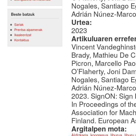
Nogales, Santiago 
Adrián Núnez-Marcos
Beste batzuk
Urtea:
Sariak
2023
Prentsa aipamenak
Ikasleentzat
Artikuluaren errefe
Kontaktua
Vincent Vandeghinste
Brady, Mathieu De Co
Picron, Marcello Pao
O’Flaherty, Joni Dam
Nogales, Santiago 
Adrián Núnez-Marcos
2023. SignON: Sign 
In Proceedings of t
Association for Mac
Finland. European As
Argitalpen mota:
Aldizkaria, kongresua, liburua, liburu