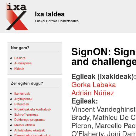
Sk
m
Ixa taldea
co
Euskal Herriko Unibertsitatea
SignON: Sign
Nor gara?
and challeng
Hasiera
Aurkezpena
Kideak
Egileak (ixakideak)
Gorka Labaka
Zer egiten dugu?
Adrián Núñez
Ikerlerroak
Egileak:
Argitalpenak
Patenteak
Vincent Vandeghinste
Proiektuak eta kontratuak
Spin-off enpresa
Brady, Mathieu De Co
Doktorego programa
Picron, Marcello Pao
Master ofiziala
Antolatutako ekintzak
O’Flaherty, Joni Dam
Etengabeko formakuntza