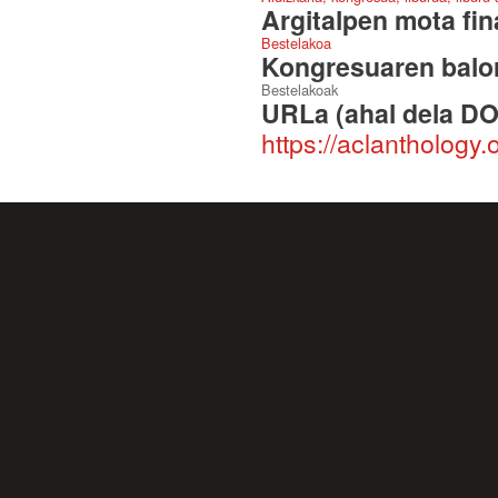
Argitalpen mota fin
Bestelakoa
Kongresuaren balor
Bestelakoak
URLa (ahal dela DO
https://aclanthology