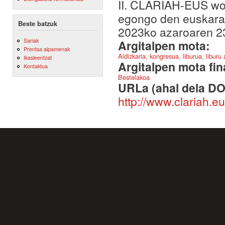
II. CLARIAH-EUS wor
egongo den euskarara
Beste batzuk
2023ko azaroaren 23
Sariak
Argitalpen mota:
Prentsa aipamenak
Aldizkaria, kongresua, liburua, liburu
Ikasleentzat
Argitalpen mota fin
Kontaktua
Bestelakoa
URLa (ahal dela DO
http://www.clariah.e