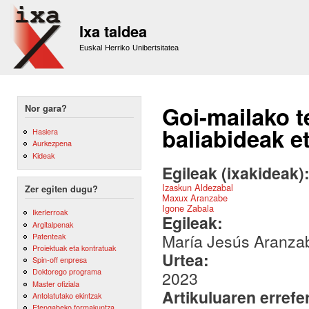
Sk
m
Ixa taldea
co
Euskal Herriko Unibertsitatea
Goi-mailako t
Nor gara?
baliabideak e
Hasiera
Aurkezpena
Kideak
Egileak (ixakideak)
Izaskun Aldezabal
Zer egiten dugu?
Maxux Aranzabe
Igone Zabala
Ikerlerroak
Egileak:
Argitalpenak
María Jesús Aranzab
Patenteak
Proiektuak eta kontratuak
Urtea:
Spin-off enpresa
Doktorego programa
2023
Master ofiziala
Artikuluaren errefe
Antolatutako ekintzak
Etengabeko formakuntza