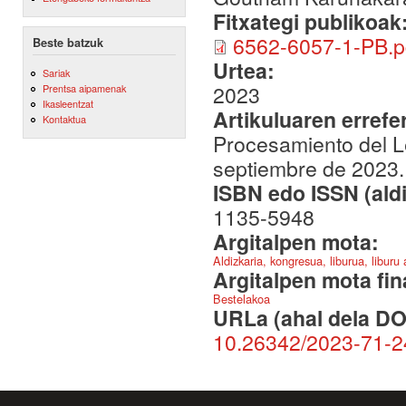
Fitxategi publikoak
6562-6057-1-PB.p
Beste batzuk
Urtea:
Sariak
2023
Prentsa aipamenak
Ikasleentzat
Artikuluaren errefe
Kontaktua
Procesamiento del Le
septiembre de 2023.
ISBN edo ISSN (aldi
1135-5948
Argitalpen mota:
Aldizkaria, kongresua, liburua, liburu
Argitalpen mota fin
Bestelakoa
URLa (ahal dela DO
10.26342/2023-71-2