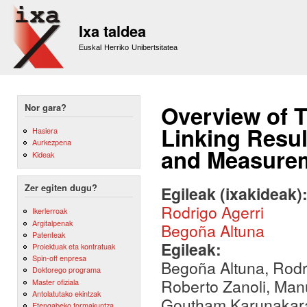
Sk
m
Ixa taldea
co
Euskal Herriko Unibertsitatea
Overview of 
Nor gara?
Linking Resul
Hasiera
Aurkezpena
and Measure
Kideak
Zer egiten dugu?
Egileak (ixakideak)
Rodrigo Agerri
Ikerlerroak
Argitalpenak
Begoña Altuna
Patenteak
Egileak:
Proiektuak eta kontratuak
Spin-off enpresa
Begoña Altuna, Rodri
Doktorego programa
Roberto Zanoli, Manu
Master ofiziala
Antolatutako ekintzak
Goutham Karunakar
Etengabeko formakuntza