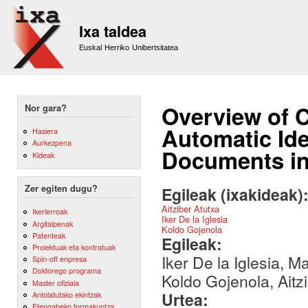
Sk
m
Ixa taldea
co
Euskal Herriko Unibertsitatea
Overview of C
Nor gara?
Automatic Iden
Hasiera
Aurkezpena
Documents in
Kideak
Zer egiten dugu?
Egileak (ixakideak)
Aitziber Atutxa
Ikerlerroak
Iker De la Iglesia
Argitalpenak
Koldo Gojenola
Patenteak
Egileak:
Proiektuak eta kontratuak
Iker De la Iglesia, 
Spin-off enpresa
Doktorego programa
Koldo Gojenola, Aitz
Master ofiziala
Urtea:
Antolatutako ekintzak
Etengabeko formakuntza