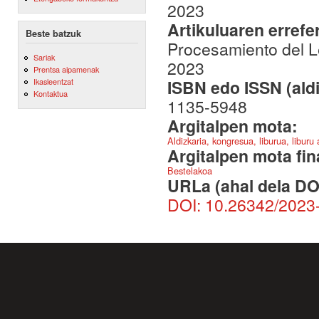
2023
Artikuluaren errefe
Beste batzuk
Procesamiento del L
Sariak
2023
Prentsa aipamenak
ISBN edo ISSN (aldi
Ikasleentzat
Kontaktua
1135-5948
Argitalpen mota:
Aldizkaria, kongresua, liburua, liburu
Argitalpen mota fin
Bestelakoa
URLa (ahal dela DO
DOI: 10.26342/2023