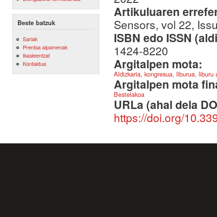
Artikuluaren errefe
Sensors, vol 22, Iss
Beste batzuk
ISBN edo ISSN (aldi
Sariak
1424-8220
Prentsa aipamenak
Ikasleentzat
Argitalpen mota:
Kontaktua
Aldizkaria, kongresua, liburua, liburu
Argitalpen mota fin
Bestelakoa
URLa (ahal dela DO
https://doi.org/10.3