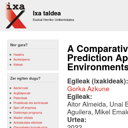
Sk
m
Ixa taldea
co
Euskal Herriko Unibertsitatea
A Comparativ
Nor gara?
Prediction Ap
Hasiera
Aurkezpena
Environment
Kideak
Zer egiten dugu?
Egileak (ixakideak)
Gorka Azkune
Ikerlerroak
Argitalpenak
Egileak:
Patenteak
Aitor Almeida, Unai 
Proiektuak eta kontratuak
Spin-off enpresa
Aguilera, Mikel Emal
Doktorego programa
Urtea:
Master ofiziala
Antolatutako ekintzak
2022
Etengabeko formakuntza