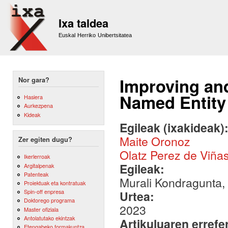
Sk
m
Ixa taldea
co
Euskal Herriko Unibertsitatea
Improving an
Nor gara?
Named Entity
Hasiera
Aurkezpena
Kideak
Egileak (ixakideak)
Maite Oronoz
Zer egiten dugu?
Olatz Perez de Viña
Ikerlerroak
Egileak:
Argitalpenak
Patenteak
Murali Kondragunta,
Proiektuak eta kontratuak
Spin-off enpresa
Urtea:
Doktorego programa
2023
Master ofiziala
Antolatutako ekintzak
Artikuluaren errefe
Etengabeko formakuntza