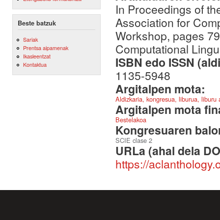
In Proceedings of th
Association for Comp
Beste batzuk
Workshop, pages 79–
Sariak
Computational Lingui
Prentsa aipamenak
Ikasleentzat
ISBN edo ISSN (aldi
Kontaktua
1135-5948
Argitalpen mota:
Aldizkaria, kongresua, liburua, liburu
Argitalpen mota fin
Bestelakoa
Kongresuaren balor
SCIE clase 2
URLa (ahal dela DO
https://aclanthology.