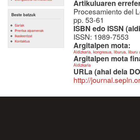
Artikuluaren errefe
Procesamiento del L
Beste batzuk
pp. 53-61
Sariak
ISBN edo ISSN (aldi
Prentsa aipamenak
ISSN: 1989-7553
Ikasleentzat
Kontaktua
Argitalpen mota:
Aldizkaria, kongresua, liburua, liburu
Argitalpen mota fin
Aldizkaria
URLa (ahal dela DO
http://journal.sepln.