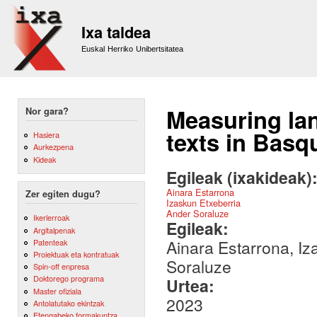
Sk
m
Ixa taldea
co
Euskal Herriko Unibertsitatea
Measuring lan
Nor gara?
texts in Basq
Hasiera
Aurkezpena
Kideak
Egileak (ixakideak)
Ainara Estarrona
Zer egiten dugu?
Izaskun Etxeberria
Ander Soraluze
Ikerlerroak
Egileak:
Argitalpenak
Ainara Estarrona, I
Patenteak
Proiektuak eta kontratuak
Soraluze
Spin-off enpresa
Doktorego programa
Urtea:
Master ofiziala
2023
Antolatutako ekintzak
Etengabeko formakuntza