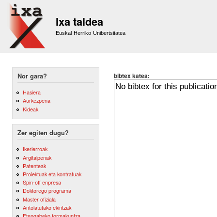
Sk
m
Ixa taldea
co
Euskal Herriko Unibertsitatea
bibtex katea:
Nor gara?
Hasiera
Aurkezpena
Kideak
Zer egiten dugu?
Ikerlerroak
Argitalpenak
Patenteak
Proiektuak eta kontratuak
Spin-off enpresa
Doktorego programa
Master ofiziala
Antolatutako ekintzak
Etengabeko formakuntza