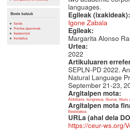
languages.
Egileak (ixakideak)
Beste batzuk
Igone Zabala
Sariak
Egileak:
Prentsa aipamenak
Ikasleentzat
Margarita Alonso Ra
Kontaktua
Urtea:
2022
Artikuluaren errefe
SEPLN-PD 2022. Annu
Natural Language Pr
September 21-23, 2
Argitalpen mota:
Aldizkaria, kongresua, liburua, liburu
Argitalpen mota fin
Bestelakoa
URLa (ahal dela DO
https://ceur-ws.org/