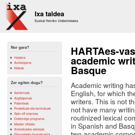
Sk
m
Ixa taldea
co
Euskal Herriko Unibertsitatea
HARTAes-vas:
Nor gara?
academic writ
Hasiera
Aurkezpena
Basque
Kideak
Zer egiten dugu?
Academic writing has
English, for which t
Ikerlerroak
Argitalpenak
writers. This is not 
Patenteak
not have many writin
Proiektuak eta kontratuak
Spin-off enpresa
routinized lexical c
Doktorego programa
in Spanish and Basqu
Master ofiziala
Antolatutako ekintzak
two academic corpora 
Etengabeko formakuntza