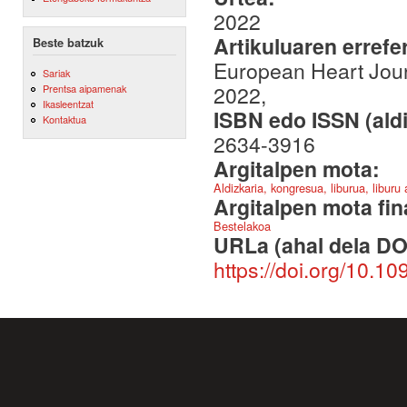
2022
Artikuluaren errefe
Beste batzuk
European Heart Journ
Sariak
2022,
Prentsa aipamenak
Ikasleentzat
ISBN edo ISSN (aldi
Kontaktua
2634-3916
Argitalpen mota:
Aldizkaria, kongresua, liburua, liburu
Argitalpen mota fin
Bestelakoa
URLa (ahal dela DO
https://doi.org/10.1