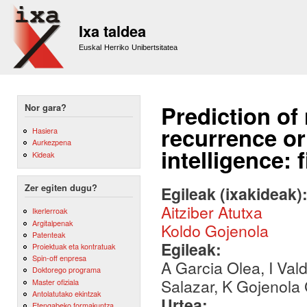
Sk
m
Ixa taldea
co
Euskal Herriko Unibertsitatea
Prediction of 
Nor gara?
recurrence or 
Hasiera
Aurkezpena
intelligence: 
Kideak
Zer egiten dugu?
Egileak (ixakideak)
Aitziber Atutxa
Ikerlerroak
Argitalpenak
Koldo Gojenola
Patenteak
Egileak:
Proiektuak eta kontratuak
Spin-off enpresa
A Garcia Olea, I Val
Doktorego programa
Salazar, K Gojenola 
Master ofiziala
Antolatutako ekintzak
Urtea:
Etengabeko formakuntza