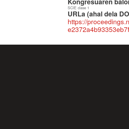
Kongresuaren balor
SCIE clase 1
URLa (ahal dela DO
https://proceedings.
e2372a4b93353eb7f