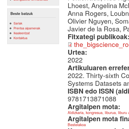
Lhoest, Angelina McM
Anna Rogers, Loubna 
Beste batzuk
Olivier Nguyen, Som
Sariak
Javier de la Rosa, Pa
Prentsa aipamenak
Ikasleentzat
Fitxategi publikoak
Kontaktua
the_bigscience_ro
Urtea:
2022
Artikuluaren errefe
2022. Thirty-sixth C
Systems Datasets a
ISBN edo ISSN (aldi
9781713871088
Argitalpen mota:
Aldizkaria, kongresua, liburua, liburu
Argitalpen mota fin
Bestelakoa