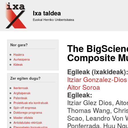
Sk
m
Ixa taldea
co
Euskal Herriko Unibertsitatea
The BigScien
Nor gara?
Composite Mul
Hasiera
Aurkezpena
Kideak
Egileak (ixakideak)
Itziar Gonzalez-Dios
Zer egiten dugu?
Aitor Soroa
Ikerlerroak
Egileak:
Argitalpenak
Patenteak
Itziar Glez Dios, Ait
Proiektuak eta kontratuak
Spin-off enpresa
Thomas Wang, Christo
Doktorego programa
Scao, Leandro Von 
Master ofiziala
Antolatutako ekintzak
Ponferrada, Huu Ngu
Etengabeko formakuntza