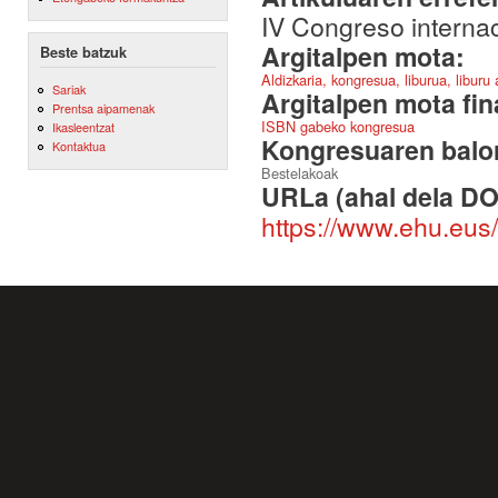
IV Congreso internac
Argitalpen mota:
Beste batzuk
Aldizkaria, kongresua, liburua, liburu
Sariak
Argitalpen mota fin
Prentsa aipamenak
ISBN gabeko kongresua
Ikasleentzat
Kongresuaren balor
Kontaktua
Bestelakoak
URLa (ahal dela DO
https://www.ehu.eus/