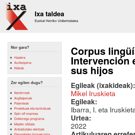
Sk
m
Ixa taldea
co
Euskal Herriko Unibertsitatea
Corpus lingüí
Nor gara?
Intervención 
Hasiera
Aurkezpena
sus hijos
Kideak
Zer egiten dugu?
Egileak (ixakideak)
Mikel Iruskieta
Ikerlerroak
Argitalpenak
Egileak:
Patenteak
Ibarra, I. eta Iruskiet
Proiektuak eta kontratuak
Spin-off enpresa
Urtea:
Doktorego programa
2022
Master ofiziala
Antolatutako ekintzak
Artikuluaren errefe
Etengabeko formakuntza