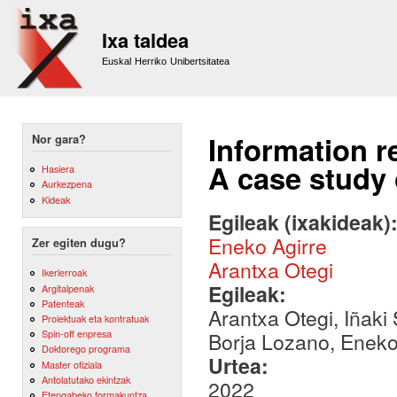
Sk
m
Ixa taldea
co
Euskal Herriko Unibertsitatea
Information r
Nor gara?
A case study 
Hasiera
Aurkezpena
Kideak
Egileak (ixakideak)
Eneko Agirre
Zer egiten dugu?
Arantxa Otegi
Ikerlerroak
Egileak:
Argitalpenak
Patenteak
Arantxa Otegi, Iñaki
Proiektuak eta kontratuak
Spin-off enpresa
Borja Lozano, Eneko
Doktorego programa
Urtea:
Master ofiziala
Antolatutako ekintzak
2022
Etengabeko formakuntza