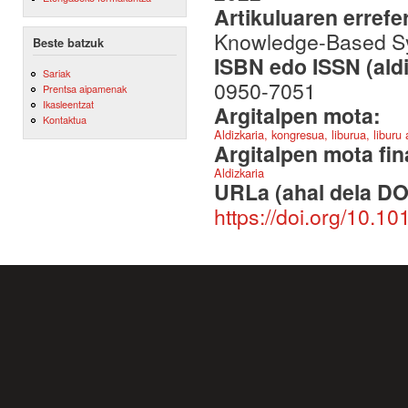
Artikuluaren errefe
Knowledge-Based Sy
Beste batzuk
ISBN edo ISSN (aldi
Sariak
0950-7051
Prentsa aipamenak
Ikasleentzat
Argitalpen mota:
Kontaktua
Aldizkaria, kongresua, liburua, liburu
Argitalpen mota fin
Aldizkaria
URLa (ahal dela DO
https://doi.org/10.1