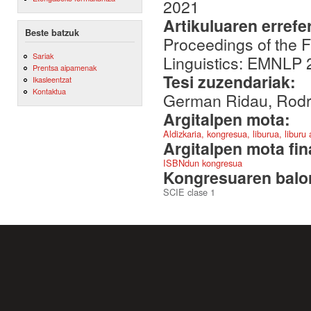
2021
Artikuluaren errefe
Beste batzuk
Proceedings of the F
Sariak
Linguistics: EMNLP
Prentsa aipamenak
Tesi zuzendariak:
Ikasleentzat
Kontaktua
German Ridau, Rodri
Argitalpen mota:
Aldizkaria, kongresua, liburua, liburu
Argitalpen mota fin
ISBNdun kongresua
Kongresuaren balor
SCIE clase 1