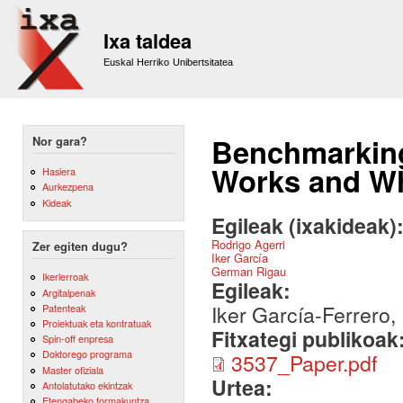
Sk
m
Ixa taldea
co
Euskal Herriko Unibertsitatea
Benchmarkin
Nor gara?
Works and Wh
Hasiera
Aurkezpena
Kideak
Egileak (ixakideak)
Rodrigo Agerri
Zer egiten dugu?
Iker García
German Rigau
Ikerlerroak
Egileak:
Argitalpenak
Iker García-Ferrero
Patenteak
Proiektuak eta kontratuak
Fitxategi publikoak
Spin-off enpresa
Doktorego programa
3537_Paper.pdf
Master ofiziala
Urtea:
Antolatutako ekintzak
Etengabeko formakuntza