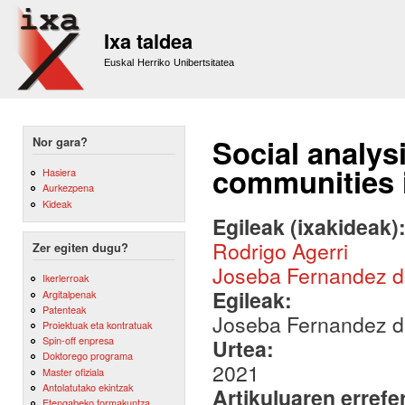
Sk
m
Ixa taldea
co
Euskal Herriko Unibertsitatea
Social analy
Nor gara?
communities i
Hasiera
Aurkezpena
Kideak
Egileak (ixakideak)
Rodrigo Agerri
Zer egiten dugu?
Joseba Fernandez 
Ikerlerroak
Egileak:
Argitalpenak
Patenteak
Joseba Fernandez de
Proiektuak eta kontratuak
Spin-off enpresa
Urtea:
Doktorego programa
2021
Master ofiziala
Antolatutako ekintzak
Artikuluaren errefe
Etengabeko formakuntza