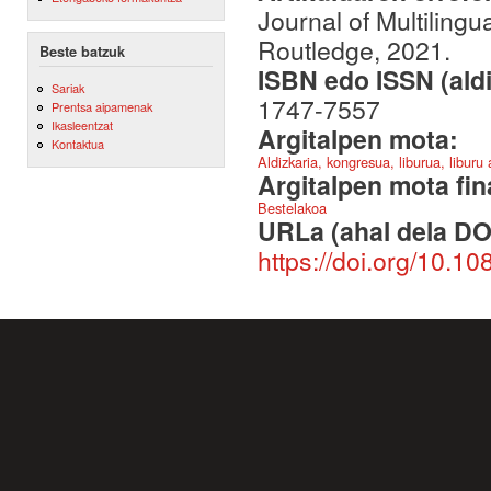
Journal of Multilingu
Routledge, 2021.
Beste batzuk
ISBN edo ISSN (aldi
Sariak
1747-7557
Prentsa aipamenak
Ikasleentzat
Argitalpen mota:
Kontaktua
Aldizkaria, kongresua, liburua, liburu
Argitalpen mota fin
Bestelakoa
URLa (ahal dela DO
https://doi.org/10.