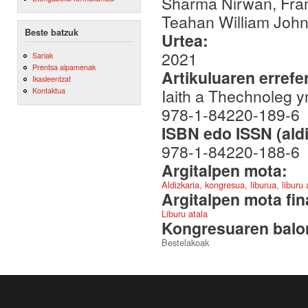
Sharma Nirwan, Fra
Teahan William John
Beste batzuk
Urtea:
2021
Sariak
Prentsa aipamenak
Artikuluaren errefe
Ikasleentzat
Iaith a Thechnoleg y
Kontaktua
978-1-84220-189-6
ISBN edo ISSN (aldi
978-1-84220-188-6
Argitalpen mota:
Aldizkaria, kongresua, liburua, liburu
Argitalpen mota fin
Liburu atala
Kongresuaren balor
Bestelakoak