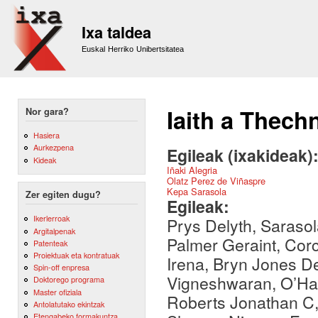
Sk
m
Ixa taldea
co
Euskal Herriko Unibertsitatea
Iaith a Thech
Nor gara?
Hasiera
Aurkezpena
Egileak (ixakideak)
Kideak
Iñaki Alegria
Olatz Perez de Viñaspre
Kepa Sarasola
Zer egiten dugu?
Egileak:
Ikerlerroak
Prys Delyth, Sarasol
Argitalpenak
Palmer Geraint, Cor
Patenteak
Proiektuak eta kontratuak
Irena, Bryn Jones D
Spin-off enpresa
Vigneshwaran, O’Har
Doktorego programa
Master ofiziala
Roberts Jonathan C,
Antolatutako ekintzak
Etengabeko formakuntza