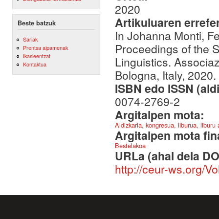
2020
Artikuluaren errefe
Beste batzuk
In Johanna Monti, Fel
Sariak
Proceedings of the 
Prentsa aipamenak
Ikasleentzat
Linguistics. Associaz
Kontaktua
Bologna, Italy, 2020.
ISBN edo ISSN (aldi
0074-2769-2
Argitalpen mota:
Aldizkaria, kongresua, liburua, liburu
Argitalpen mota fin
Bestelakoa
URLa (ahal dela DO
http://ceur-ws.org/V