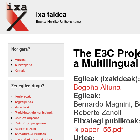
Sk
m
Ixa taldea
co
Euskal Herriko Unibertsitatea
The E3C Proje
Nor gara?
a Multilingua
Hasiera
Aurkezpena
Kideak
Egileak (ixakideak)
Begoña Altuna
Zer egiten dugu?
Egileak:
Ikerlerroak
Bernardo Magnini, B
Argitalpenak
Patenteak
Roberto Zanoli
Proiektuak eta kontratuak
Spin-off enpresa
Fitxategi publikoak
Doktorego programa
paper_55.pdf
Master ofiziala
Antolatutako ekintzak
Urtea:
Etengabeko formakuntza