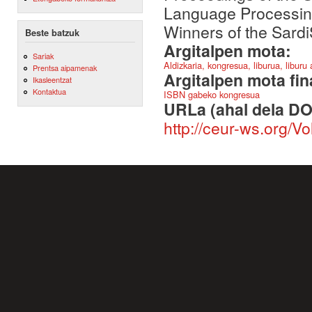
Language Processing
Winners of the Sard
Beste batzuk
Argitalpen mota:
Sariak
Aldizkaria, kongresua, liburua, liburu
Prentsa aipamenak
Argitalpen mota fin
Ikasleentzat
Kontaktua
ISBN gabeko kongresua
URLa (ahal dela DO
http://ceur-ws.org/V