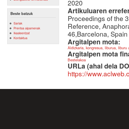
2020
Artikuluaren errefe
Beste batzuk
Proceedings of the 
Sariak
Reference, Anaphor
Prentsa aipamenak
46,Barcelona, Spain
Ikasleentzat
Kontaktua
Argitalpen mota:
Aldizkaria, kongresua, liburua, liburu
Argitalpen mota fin
Bestelakoa
URLa (ahal dela DO
https://www.aclweb.o