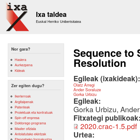
Sk
m
Ixa taldea
co
Euskal Herriko Unibertsitatea
Sequence to 
Nor gara?
Resolution
Hasiera
Aurkezpena
Kideak
Egileak (ixakideak)
Olatz Arregi
Zer egiten dugu?
Ander Soraluze
Gorka Urbizu
Ikerlerroak
Egileak:
Argitalpenak
Gorka Urbizu, Ander 
Patenteak
Proiektuak eta kontratuak
Fitxategi publikoak
Spin-off enpresa
Doktorego programa
2020.crac-1.5.pdf
Master ofiziala
Urtea:
Antolatutako ekintzak
Etengabeko formakuntza