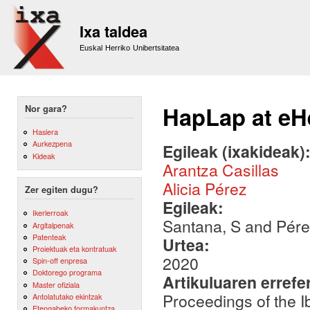
Sk
m
Ixa taldea
co
Euskal Herriko Unibertsitatea
HapLap at eH
Nor gara?
Hasiera
Aurkezpena
Egileak (ixakideak)
Kideak
Arantza Casillas
Alicia Pérez
Zer egiten dugu?
Egileak:
Ikerlerroak
Santana, S and Pérez
Argitalpenak
Patenteak
Urtea:
Proiektuak eta kontratuak
2020
Spin-off enpresa
Doktorego programa
Artikuluaren errefe
Master ofiziala
Proceedings of the 
Antolatutako ekintzak
Etengabeko formakuntza