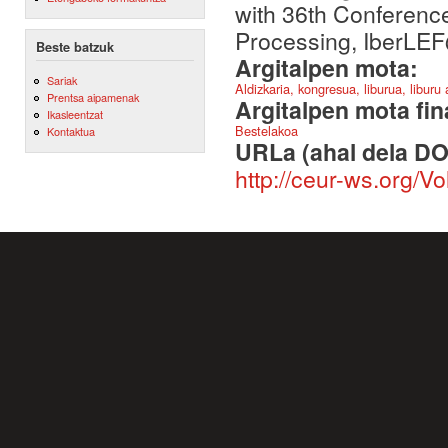
with 36th Conference
Processing, IberL
Beste batzuk
Argitalpen mota:
Sariak
Aldizkaria, kongresua, liburua, liburu
Prentsa aipamenak
Argitalpen mota fin
Ikasleentzat
Bestelakoa
Kontaktua
URLa (ahal dela DO
http://ceur-ws.org/