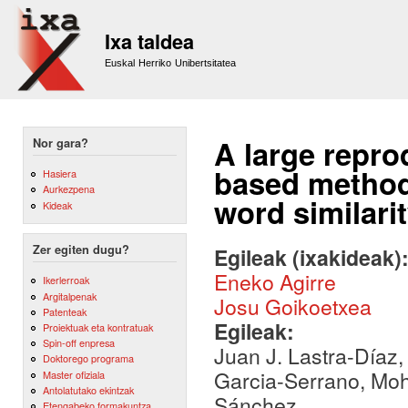
Sk
m
Ixa taldea
co
Euskal Herriko Unibertsitatea
A large repro
Nor gara?
based method
Hasiera
Aurkezpena
word similari
Kideak
Zer egiten dugu?
Egileak (ixakideak)
Eneko Agirre
Ikerlerroak
Argitalpenak
Josu Goikoetxea
Patenteak
Egileak:
Proiektuak eta kontratuak
Spin-off enpresa
Juan J. Lastra-Díaz
Doktorego programa
Garcia-Serrano, Mo
Master ofiziala
Antolatutako ekintzak
Sánchez
Etengabeko formakuntza