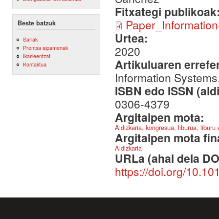
Fitxategi publikoak
Paper_Informatio
Beste batzuk
Urtea:
Sariak
2020
Prentsa aipamenak
Ikasleentzat
Artikuluaren errefe
Kontaktua
Information Systems. 
ISBN edo ISSN (aldi
0306-4379
Argitalpen mota:
Aldizkaria, kongresua, liburua, liburu
Argitalpen mota fin
Aldizkaria
URLa (ahal dela DO
https://doi.org/10.10