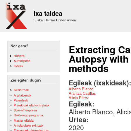
Sk
m
Ixa taldea
co
Euskal Herriko Unibertsitatea
Extracting Ca
Nor gara?
Autopsy with 
Hasiera
Aurkezpena
methods
Kideak
Zer egiten dugu?
Egileak (ixakideak)
Alberto Blanco
Ikerlerroak
Arantza Casillas
Argitalpenak
Alicia Pérez
Patenteak
Egileak:
Proiektuak eta kontratuak
Alberto Blanco, Alic
Spin-off enpresa
Doktorego programa
Urtea:
Master ofiziala
2020
Antolatutako ekintzak
Etengabeko formakuntza