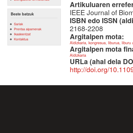
Artikuluaren errefe
IEEE Journal of Biom
Beste batzuk
ISBN edo ISSN (aldi
Sariak
2168-2208
Prentsa aipamenak
Argitalpen mota:
Ikasleentzat
Kontaktua
Aldizkaria, kongresua, liburua, liburu
Argitalpen mota fin
Aldizkaria
URLa (ahal dela DO
http://doi.org/10.1