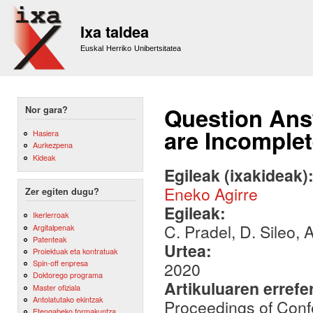
Sk
m
Ixa taldea
co
Euskal Herriko Unibertsitatea
Question An
Nor gara?
are Incomple
Hasiera
Aurkezpena
Kideak
Egileak (ixakideak)
Eneko Agirre
Zer egiten dugu?
Egileak:
Ikerlerroak
C. Pradel, D. Sileo, 
Argitalpenak
Patenteak
Urtea:
Proiektuak eta kontratuak
Spin-off enpresa
2020
Doktorego programa
Artikuluaren errefe
Master ofiziala
Antolatutako ekintzak
Proceedings of Conf
Etengabeko formakuntza