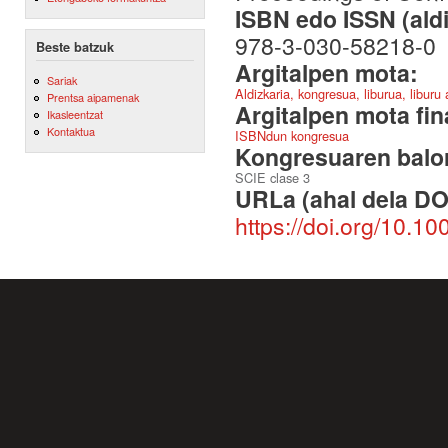
ISBN edo ISSN (aldi
978-3-030-58218-0
Beste batzuk
Argitalpen mota:
Sariak
Aldizkaria, kongresua, liburua, liburu
Prentsa aipamenak
Argitalpen mota fin
Ikasleentzat
Kontaktua
ISBNdun kongresua
Kongresuaren balor
SCIE clase 3
URLa (ahal dela DO
https://doi.org/10.