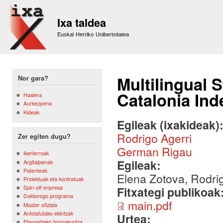
Sk
m
Ixa taldea
co
Euskal Herriko Unibertsitatea
Multilingual 
Nor gara?
Catalonia In
Hasiera
Aurkezpena
Kideak
Egileak (ixakideak)
Rodrigo Agerri
Zer egiten dugu?
German Rigau
Ikerlerroak
Egileak:
Argitalpenak
Patenteak
Elena Zotova, Rodr
Proiektuak eta kontratuak
Spin-off enpresa
Fitxategi publikoak
Doktorego programa
main.pdf
Master ofiziala
Antolatutako ekintzak
Urtea:
Etengabeko formakuntza