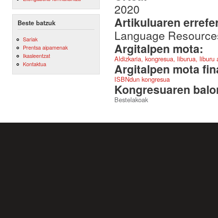
2020
Artikuluaren errefe
Beste batzuk
Language Resources
Sariak
Argitalpen mota:
Prentsa aipamenak
Ikasleentzat
Aldizkaria, kongresua, liburua, liburu
Kontaktua
Argitalpen mota fin
ISBNdun kongresua
Kongresuaren balor
Bestelakoak