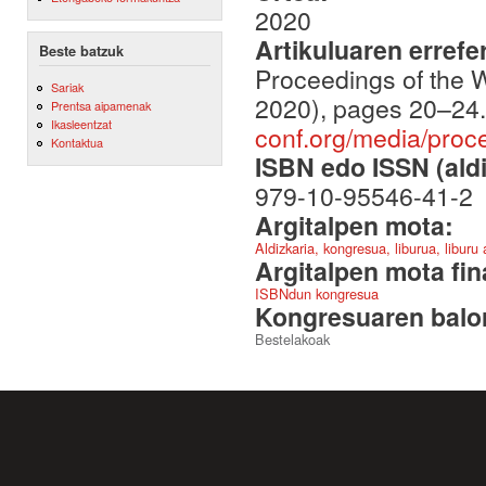
2020
Artikuluaren errefe
Beste batzuk
Proceedings of the
Sariak
2020), pages 20–24
Prentsa aipamenak
Ikasleentzat
conf.org/media/pro
Kontaktua
ISBN edo ISSN (aldi
979-10-95546-41-2
Argitalpen mota:
Aldizkaria, kongresua, liburua, liburu
Argitalpen mota fin
ISBNdun kongresua
Kongresuaren balor
Bestelakoak