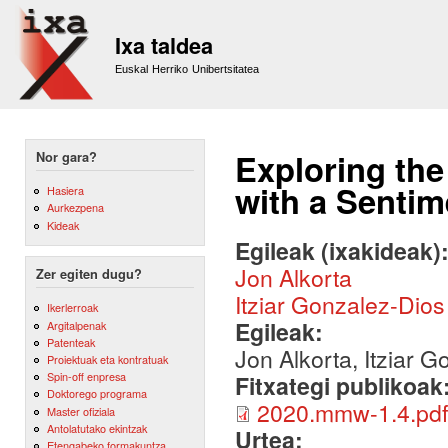
Sk
m
Ixa taldea
co
Euskal Herriko Unibertsitatea
Exploring th
Nor gara?
with a Sentim
Hasiera
Aurkezpena
Kideak
Egileak (ixakideak)
Jon Alkorta
Zer egiten dugu?
Itziar Gonzalez-Dios
Ikerlerroak
Egileak:
Argitalpenak
Patenteak
Jon Alkorta, Itziar 
Proiektuak eta kontratuak
Spin-off enpresa
Fitxategi publikoak
Doktorego programa
2020.mmw-1.4.pdf
Master ofiziala
Antolatutako ekintzak
Urtea:
Etengabeko formakuntza