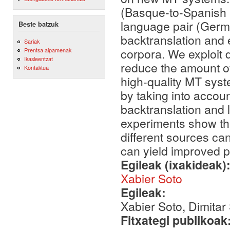
(Basque-to-Spanish i
language pair (German
Beste batzuk
backtranslation and 
Sariak
corpora. We exploit d
Prentsa aipamenak
Ikasleentzat
reduce the amount of
Kontaktua
high-quality MT syst
by taking into accou
backtranslation and l
experiments show tha
different sources can
can yield improved 
Egileak (ixakideak)
Xabier Soto
Egileak:
Xabier Soto, Dimitar
Fitxategi publikoak