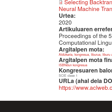
Selecting Backtran
Neural Machine Tran
Urtea:
2020
Artikuluaren errefe
Proceedings of the 5
Computational Lingu
Argitalpen mota:
Aldizkaria, kongresua, liburua, liburu
Argitalpen mota fin
ISBNdun kongresua
Kongresuaren balor
SCIE clase 1
URLa (ahal dela DO
https://www.aclweb.