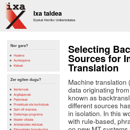
Sk
m
Ixa taldea
co
Euskal Herriko Unibertsitatea
Selecting Bac
Nor gara?
Sources for 
Hasiera
Aurkezpena
Translation
Kideak
Zer egiten dugu?
Machine translation 
data originating fro
Ikerlerroak
Argitalpenak
known as backtransl
Patenteak
different sources ha
Proiektuak eta kontratuak
Spin-off enpresa
in isolation. In this
Doktorego programa
with rule-based, phr
Master ofiziala
Antolatutako ekintzak
on new MT systems. 
Etengabeko formakuntza