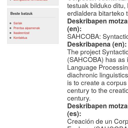
testuak bilduko dit
erdialdera bitarteko 
Beste batzuk
Deskribapen motza,
Sariak
(en):
Prentsa aipamenak
Ikasleentzat
SAHCOBA: Syntactica
Kontaktua
Deskribapena (en)
The project Syntacti
(SAHCOBA) has as its
Language Processing 
diachronic linguistic
is to create a corpus
century to the creati
century.
Deskribapen motza,
(es):
Creación de un Corp