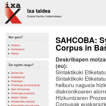
Sk
m
Ixa taldea
co
Euskal Herriko Unibertsitatea
SAHCOBA: Syn
Nor gara?
Corpus in Ba
Hasiera
Aurkezpena
Kideak
Deskribapen motza,
(eu):
Zer egiten dugu?
Sintaktikoki Etiket
Ikerlerroak
Sintaktikoki Etiketa
Argitalpenak
Patenteak
helburu nagusia hizk
Proiektuak eta kontratuak
Spin-off enpresa
diakronikoaren alorr
Doktorego programa
Hizkuntzaren Prozes
Master ofiziala
Antolatutako ekintzak
Corpusak euskarazko 
Etengabeko formakuntza