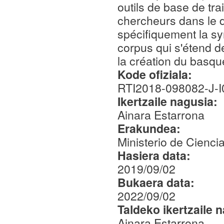
outils de base de tr
chercheurs dans le d
spécifiquement la sy
corpus qui s'étend d
la création du basque
Kode ofiziala:
RTI2018-098082-J-I
Ikertzaile nagusia:
Ainara Estarrona
Erakundea:
Ministerio de Cienc
Hasiera data:
2019/09/02
Bukaera data:
2022/09/02
Taldeko ikertzaile 
Ainara Estarrona