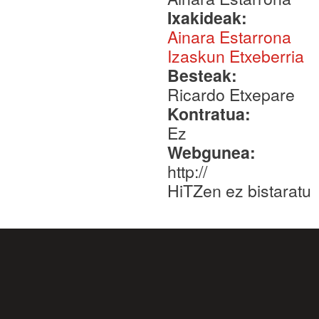
Ixakideak:
Ainara Estarrona
Izaskun Etxeberria
Besteak:
Ricardo Etxepare
Kontratua:
Ez
Webgunea:
http://
HiTZen ez bistaratu