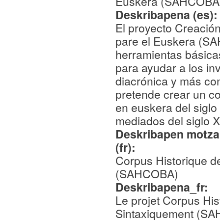
Euskera (SAHCOBA
Deskribapena (es)
El proyecto Creació
pare el Euskera (SA
herramientas básica
para ayudar a los in
diacrónica y más con
pretende crear un c
en euskera del siglo
mediados del siglo X
Deskribapen motza,
(fr):
Corpus Historique d
(SAHCOBA)
Deskribapena_fr:
Le projet Corpus Hi
Sintaxiquement (SAH