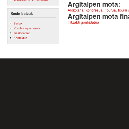
Argitalpen mota:
Aldizkaria, kongresua, liburua, liburu
Beste batzuk
Argitalpen mota fin
Hitzaldi gonbidatua
Sariak
Prentsa aipamenak
Ikasleentzat
Kontaktua