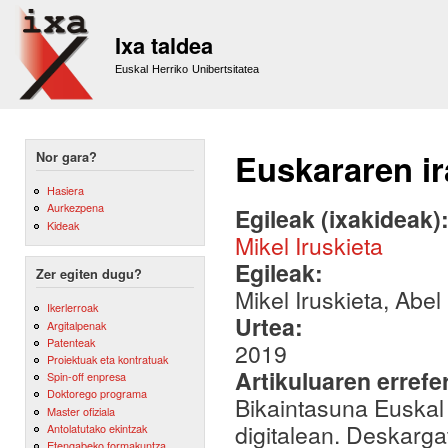
Sk
m
Ixa taldea
co
Euskal Herriko Unibertsitatea
Euskararen ir
Nor gara?
Hasiera
Aurkezpena
Egileak (ixakideak)
Kideak
Mikel Iruskieta
Egileak:
Zer egiten dugu?
Mikel Iruskieta, Ab
Ikerlerroak
Urtea:
Argitalpenak
Patenteak
2019
Proiektuak eta kontratuak
Artikuluaren errefe
Spin-off enpresa
Doktorego programa
Bikaintasuna Euskal 
Master ofiziala
digitalean. Deskarga
Antolatutako ekintzak
Etengabeko formakuntza